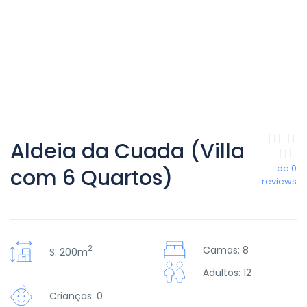
Aldeia da Cuada (Villa
de 0
com 6 Quartos)
reviews
2
Camas: 8
S: 200m
Adultos: 12
Crianças: 0