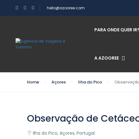
hello@azooree.com
PARA ONDE QUER IR
A AZOOREE
Home
Açores
Ilha do Pico
Observação 
Observação de Cetáceos
Ilha do Pico, Açores, Portugal