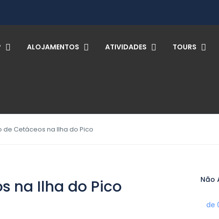
?
ALOJAMENTOS
ATIVIDADES
TOURS
de Cetáceos na Ilha do Pico
Não 
 na Ilha do Pico
de 