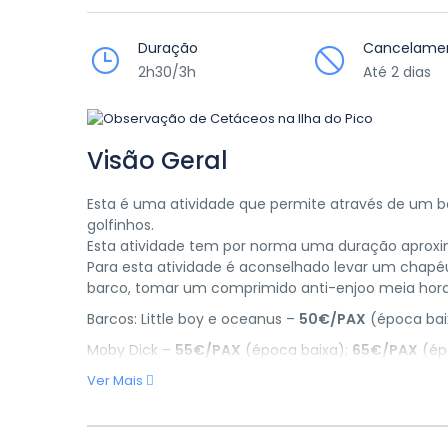
Duração
Cancelame
2h30/3h
Até 2 dias
Visão Geral
Esta é uma atividade que permite através de um b
golfinhos.
Esta atividade tem por norma uma duração aprox
Para esta atividade é aconselhado levar um chapéu
barco, tomar um comprimido anti-enjoo meia hora
Barcos: Little boy e oceanus –
50€/PAX
(época bai
Moby Dick –
55€/PAX
(época baixa);
65€/PAX
(ép
Ver Mais