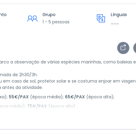
nto
Grupo
Línguas
1 - 5 pessoas
___
arco a observação de várias espécies marinhas, como baleias e
imada de 2h30/3h.
 em caso de sol, protetor solar e se costuma enjoar em viagen
 antes da atividade.
xa);
55€/PAX
(época média);
65€/PAX
(época alta);
oca média);
75€/PAX
(época alta).