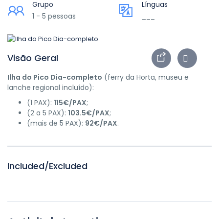
Grupo
Línguas
1 - 5 pessoas
___
Visão Geral
Ilha do Pico
Dia-completo
(ferry da Horta, museu e
lanche regional incluído):
(1 PAX):
115€/PAX
;
(2 a 5 PAX):
103.5€/PAX
;
(mais de 5 PAX):
92€/PAX
.
Included/Excluded