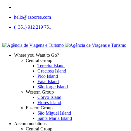
hello@azooree.com
(+351) 912 219 751
Where you Want to Go?
Central Group
Terceira Island
Graciosa Island
Pico Island
Faial Island
São Jorge Island
Western Group
Corvo Island
Flores Island
Eastern Group
São Miguel Island
Santa Maria Island
Accommodations
Central Group