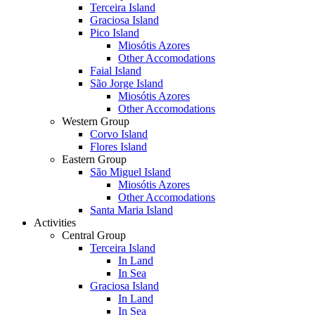
Terceira Island
Graciosa Island
Pico Island
Miosótis Azores
Other Accomodations
Faial Island
São Jorge Island
Miosótis Azores
Other Accomodations
Western Group
Corvo Island
Flores Island
Eastern Group
São Miguel Island
Miosótis Azores
Other Accomodations
Santa Maria Island
Activities
Central Group
Terceira Island
In Land
In Sea
Graciosa Island
In Land
In Sea