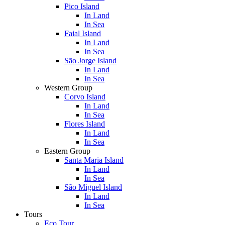
Pico Island
In Land
In Sea
Faial Island
In Land
In Sea
São Jorge Island
In Land
In Sea
Western Group
Corvo Island
In Land
In Sea
Flores Island
In Land
In Sea
Eastern Group
Santa Maria Island
In Land
In Sea
São Miguel Island
In Land
In Sea
Tours
Eco Tour