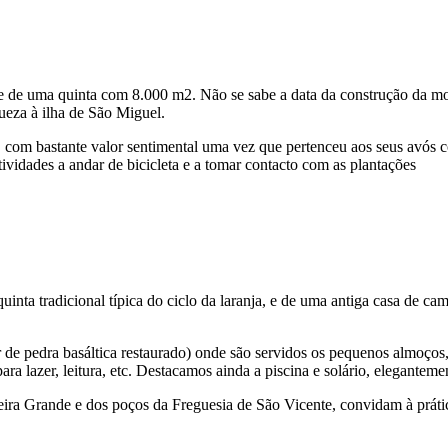
de uma quinta com 8.000 m2. Não se sabe a data da construção da mora
ueza à ilha de São Miguel.
ã, com bastante valor sentimental uma vez que pertenceu aos seus avós 
tividades a andar de bicicleta e a tomar contacto com as plantações
uinta tradicional típica do ciclo da laranja, e de uma antiga casa de c
r de pedra basáltica restaurado) onde são servidos os pequenos almoços
ara lazer, leitura, etc. Destacamos ainda a piscina e solário, elegantem
ra Grande e dos poços da Freguesia de São Vicente, convidam à prátic