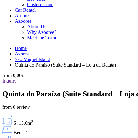
Custom Tour
Car Rental
Airfare
Azooree
About Us
Why Azooree?
Meet the Team
Home
Azores
São Miguel Island
Quinta do Paraízo (Suite Standard – Loja da Batata)
from
0,00€
Inquiry
Quinta do Paraízo (Suite Standard – Loja 
from 0 review
2
S: 13.6m
Beds: 1