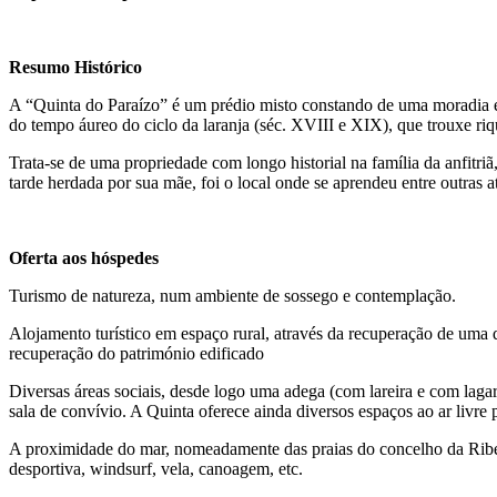
Resumo Histórico
A “Quinta do Paraízo” é um prédio misto constando de uma moradia e 
do tempo áureo do ciclo da laranja (séc. XVIII e XIX), que trouxe riq
Trata-se de uma propriedade com longo historial na família da anfitri
tarde herdada por sua mãe, foi o local onde se aprendeu entre outras a
Oferta aos hóspedes
Turismo de natureza, num ambiente de sossego e contemplação.
Alojamento turístico em espaço rural, através da recuperação de uma q
recuperação do património edificado
Diversas áreas sociais, desde logo uma adega (com lareira e com laga
sala de convívio. A Quinta oferece ainda diversos espaços ao ar livre p
A proximidade do mar, nomeadamente das praias do concelho da Ribei
desportiva, windsurf, vela, canoagem, etc.