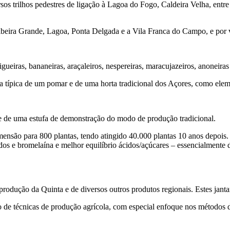
 trilhos pedestres de ligação à Lagoa do Fogo, Caldeira Velha, entre 
Ribeira Grande, Lagoa, Ponta Delgada e a Vila Franca do Campo, e por v
igueiras, bananeiras, araçaleiros, nespereiras, maracujazeiros, anoneiras 
 típica de um pomar e de uma horta tradicional dos Açores, como eleme
-se de uma estufa de demonstração do modo de produção tradicional.
ensão para 800 plantas, tendo atingido 40.000 plantas 10 anos depois.
dos e bromelaína e melhor equilíbrio ácidos/açúcares – essencialmente
a produção da Quinta e de diversos outros produtos regionais. Estes jan
 de técnicas de produção agrícola, com especial enfoque nos métodos 