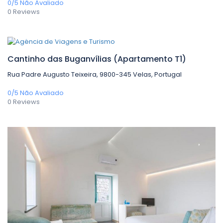
0/5
Não Avaliado
0 Reviews
0,00€
/ 1 night(s)
Cantinho das Buganvílias (Apartamento T1)
Rua Padre Augusto Teixeira, 9800-345 Velas, Portugal
0/5
Não Avaliado
0 Reviews