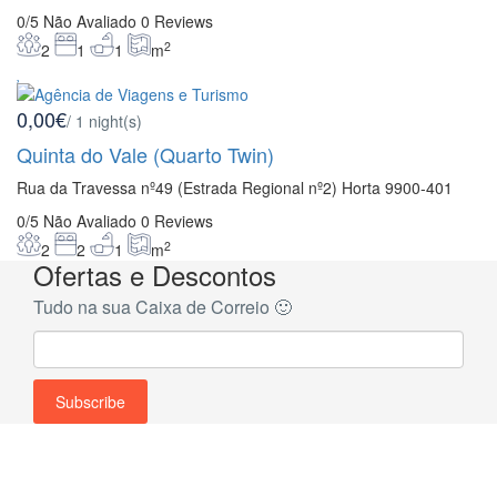
0/5
Não Avaliado
0 Reviews
2
2
1
1
m
0,00€
/ 1 night(s)
Quinta do Vale (Quarto Twin)
Rua da Travessa nº49 (Estrada Regional nº2) Horta 9900-401
0/5
Não Avaliado
0 Reviews
2
2
2
1
m
Ofertas e Descontos
Tudo na sua Caixa de Correio 🙂