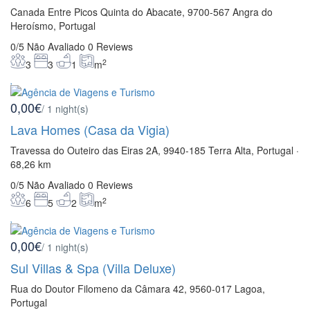
Canada Entre Picos Quinta do Abacate, 9700-567 Angra do
Heroísmo, Portugal
0/5
Não Avaliado
0 Reviews
2
3
3
1
m
0,00€
/ 1 night(s)
Lava Homes (Casa da Vigia)
Travessa do Outeiro das Eiras 2A, 9940-185 Terra Alta, Portugal ·
68,26 km
0/5
Não Avaliado
0 Reviews
2
6
5
2
m
0,00€
/ 1 night(s)
Sul Villas & Spa (Villa Deluxe)
Rua do Doutor Filomeno da Câmara 42, 9560-017 Lagoa,
Portugal