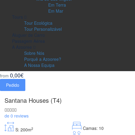
Em Terra
Em Mar
Tours
Tour Ecológica
Tour Personalizável
Aluguer de Carro
Passagem Aérea
A Azooree
Sobre Nós
Porquê a Azooree?
A Nossa Equipa
0,00€
from
Pedido
Santana Houses (T4)
de 0 reviews
Camas: 10
2
S: 200m