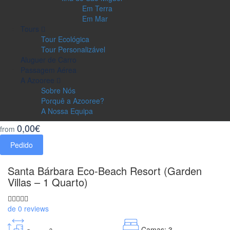
Em Terra
Em Mar
Tours
Tour Ecológica
Tour Personalizável
Aluguer de Carro
Passagem Aérea
A Azooree
Sobre Nós
Porquê a Azooree?
A Nossa Equipa
0,00€
from
Pedido
Santa Bárbara Eco-Beach Resort (Garden
Villas – 1 Quarto)
de 0 reviews
Camas: 3