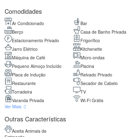
Comodidades
Ar Condicionado
Bar
Berço
Casa de Banho Privada
Estacionamento Privado
Frigorífico
Jarro Elétrico
Kitchenette
Máquina de Café
Micro-ondas
Pequeno Almoço Incluído
Piscina
Placa de Indução
Relvado Privado
Restaurante
Secador de Cabelo
Torradeira
TV
Varanda Privada
Wi-Fi Grátis
Ver Mais
Outras Características
Aceita Animais de
Estimação