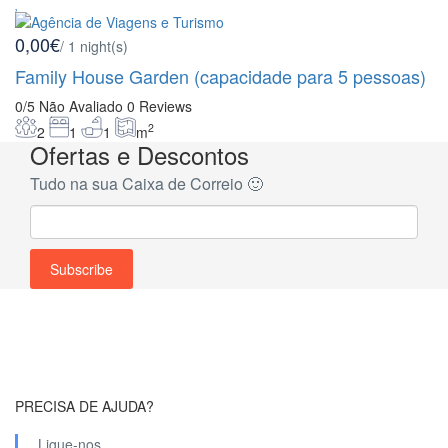
0,00€
/ 1 night(s)
Family House Garden (capacidade para 5 pessoas)
0/5
Não Avaliado
0 Reviews
2
2
1
1
m
Ofertas e Descontos
Tudo na sua Caixa de Correio 🙂
PRECISA DE AJUDA?
Ligue-nos