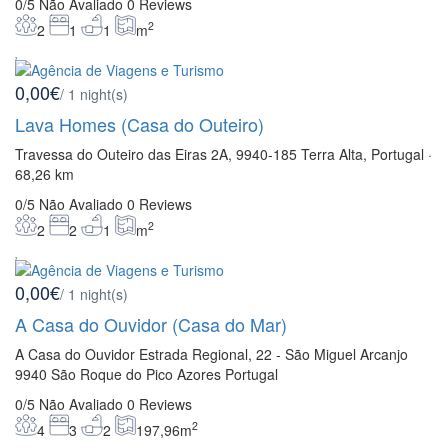
0/5
Não Avaliado
0 Reviews
2
2
1
1
m
0,00€
/ 1 night(s)
Lava Homes (Casa do Outeiro)
Travessa do Outeiro das Eiras 2A, 9940-185 Terra Alta, Portugal ·
68,26 km
0/5
Não Avaliado
0 Reviews
2
2
2
1
m
0,00€
/ 1 night(s)
A Casa do Ouvidor (Casa do Mar)
A Casa do Ouvidor Estrada Regional, 22 - São Miguel Arcanjo
9940 São Roque do Pico Azores Portugal
0/5
Não Avaliado
0 Reviews
2
4
3
2
197,96m