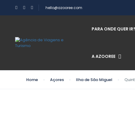
hello@azooree.com
PARA ONDE QUER IR
A AZOOREE
Home
Açores
Ilha de São Miguel
Quint