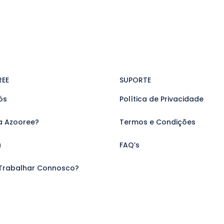
REE
SUPORTE
ós
Política de Privacidade
a Azooree?
Termos e Condições
a
FAQ’s
Trabalhar Connosco?