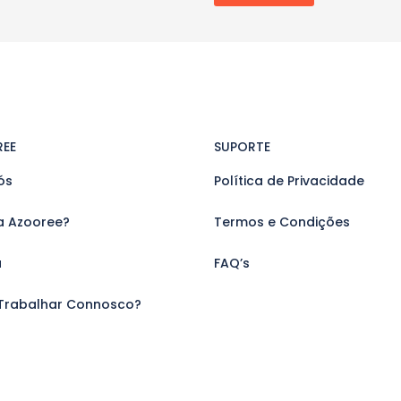
REE
SUPORTE
ós
Política de Privacidade
a Azooree?
Termos e Condições
a
FAQ’s
Trabalhar Connosco?