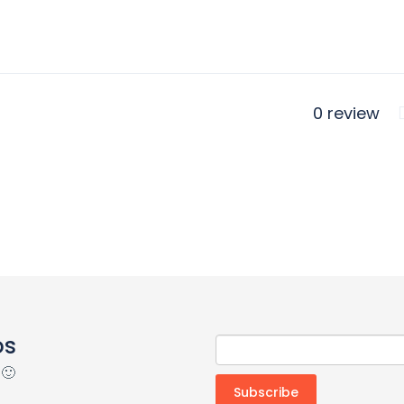
0 review
os
 🙂