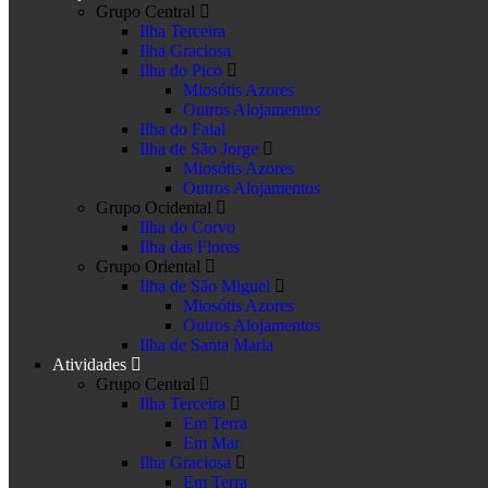
Grupo Central
Ilha Terceira
Ilha Graciosa
Ilha do Pico
Miosótis Azores
Outros Alojamentos
Ilha do Faial
Ilha de São Jorge
Miosótis Azores
Outros Alojamentos
Grupo Ocidental
Ilha do Corvo
Ilha das Flores
Grupo Oriental
Ilha de São Miguel
Miosótis Azores
Outros Alojamentos
Ilha de Santa Maria
Atividades
Grupo Central
Ilha Terceira
Em Terra
Em Mar
Ilha Graciosa
Em Terra