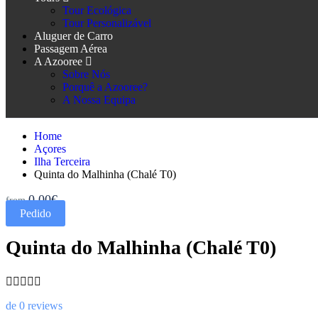
Tour Ecológica
Tour Personalizável
Aluguer de Carro
Passagem Aérea
A Azooree
Sobre Nós
Porquê a Azooree?
A Nossa Equipa
Home
Açores
Ilha Terceira
Quinta do Malhinha (Chalé T0)
0,00€
from
Pedido
Quinta do Malhinha (Chalé T0)
de 0 reviews