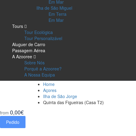
Em Mar
Ilha de São Miguel
Em Terra
Em Mar
Tours
Tour Ecológica
Tour Personalizável
Aluguer de Carro
Passagem Aérea
A Azooree
Sobre Nós
Porquê a Azooree?
A Nossa Equipa
Home
Açores
Ilha de São Jorge
Quinta das Figueiras (Casa T2)
0,00€
from
Pedido