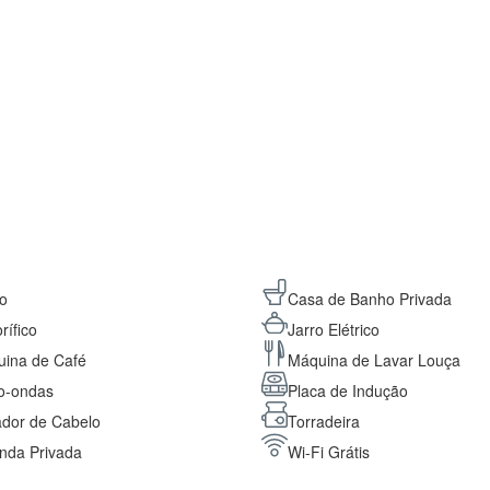
ço
Casa de Banho Privada
rífico
Jarro Elétrico
ina de Café
Máquina de Lavar Louça
o-ondas
Placa de Indução
dor de Cabelo
Torradeira
nda Privada
Wi-Fi Grátis