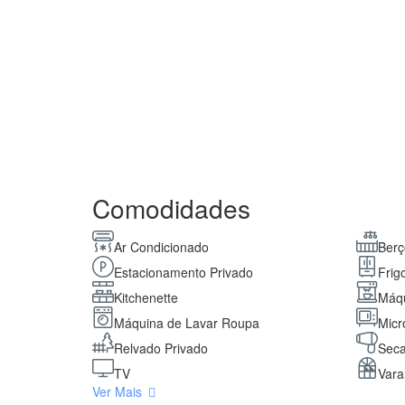
Comodidades
Ar Condicionado
Ber
Estacionamento Privado
Frigo
Kitchenette
Máqu
Máquina de Lavar Roupa
Micr
Relvado Privado
Seca
TV
Vara
Ver Mais