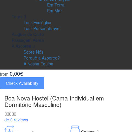
Em Terra
Em Mar
Tours
Tour Ecológica
Tour Personalizável
Aluguer de Carro
Passagem Aérea
A Azooree
Sobre Nós
Porquê a Azooree?
A Nossa Equipa
0,00€
from
Check Availability
Boa Nova Hostel (Cama Individual em
Dormitório Masculino)
de 0 reviews
Camas: 6