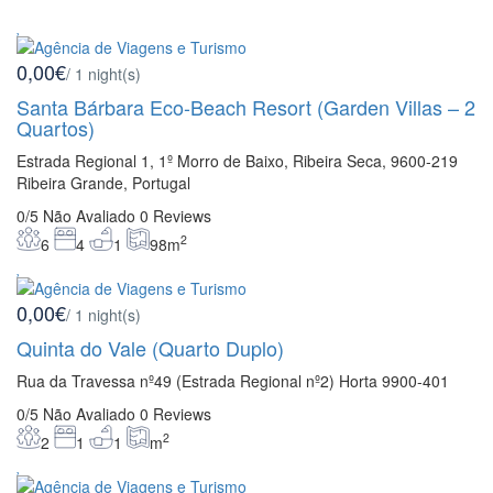
0,00€
/ 1 night(s)
Santa Bárbara Eco-Beach Resort (Garden Villas – 2
Quartos)
Estrada Regional 1, 1º Morro de Baixo, Ribeira Seca, 9600-219
Ribeira Grande, Portugal
0/5
Não Avaliado
0 Reviews
2
6
4
1
98m
0,00€
/ 1 night(s)
Quinta do Vale (Quarto Duplo)
Rua da Travessa nº49 (Estrada Regional nº2) Horta 9900-401
0/5
Não Avaliado
0 Reviews
2
2
1
1
m