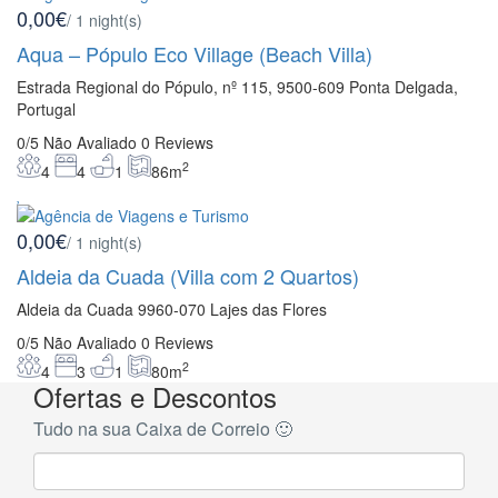
0,00€
/ 1 night(s)
Aqua – Pópulo Eco Village (Beach Villa)
Estrada Regional do Pópulo, nº 115, 9500-609 Ponta Delgada,
Portugal
0/5
Não Avaliado
0 Reviews
2
4
4
1
86m
0,00€
/ 1 night(s)
Aldeia da Cuada (Villa com 2 Quartos)
Aldeia da Cuada 9960-070 Lajes das Flores
0/5
Não Avaliado
0 Reviews
2
4
3
1
80m
Ofertas e Descontos
Tudo na sua Caixa de Correio 🙂