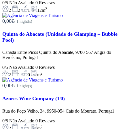
0/5
Não Avaliado
0 Reviews
2
2
2
1
12m
0,00€
/ 1 night(s)
Quinta do Abacate (Unidade de Glamping – Bubble
Pool)
Canada Entre Picos Quinta do Abacate, 9700-567 Angra do
Heroísmo, Portugal
0/5
Não Avaliado
0 Reviews
2
2
1
0
m
0,00€
/ 1 night(s)
Azores Wine Company (T0)
Rua do Poço Velho, 34, 9950-054 Cais do Mourato, Portugal
0/5
Não Avaliado
0 Reviews
2
2
1
1
m