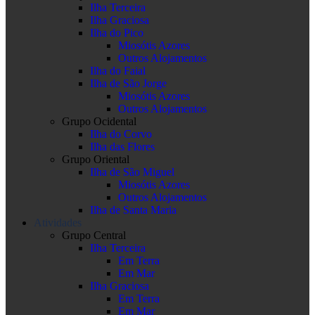
Ilha Terceira
Ilha Graciosa
Ilha do Pico
Miosótis Azores
Outros Alojamentos
Ilha do Faial
Ilha de São Jorge
Miosótis Azores
Outros Alojamentos
Grupo Ocidental
Ilha do Corvo
Ilha das Flores
Grupo Oriental
Ilha de São Miguel
Miosótis Azores
Outros Alojamentos
Ilha de Santa Maria
Atividades
Grupo Central
Ilha Terceira
Em Terra
Em Mar
Ilha Graciosa
Em Terra
Em Mar