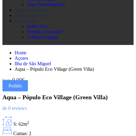
Tour Personalizável
Aluguer de Carro
Passagem Aérea
A Azooree
Sobre Nós
Porquê a Azooree?
A Nossa Equipa
Home
Açores
Ilha de São Miguel
Aqua – Pópulo Eco Village (Green Villa)
0,00€
from
Pedido
Aqua – Pópulo Eco Village (Green Villa)
de 0 reviews
2
S: 62m
Camas: 2