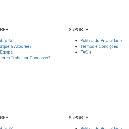
OREE
SUPORTE
obre Nós
Política de Privacidade
orquê a Azooree?
Termos e Condições
 Equipa
FAQ’s
ueres Trabalhar Connosco?
OREE
SUPORTE
obre Nós
Política de Privacidade