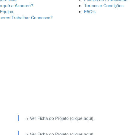
orquê a Azooree?
Termos e Condições
 Equipa
FAQ’s
ueres Trabalhar Connosco?
-> Ver Ficha do Projeto (clique aqui).
-> Ver Ficha do Projeto (clique aqui).