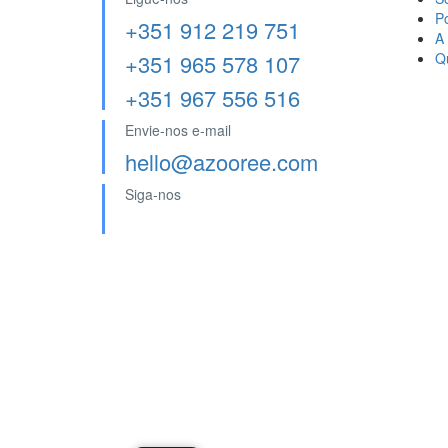
P
+351 912 219 751
A
+351 965 578 107
Q
+351 967 556 516
Envie-nos e-mail
hello@azooree.com
Siga-nos