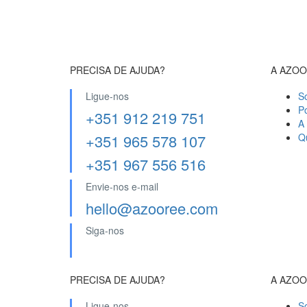
PRECISA DE AJUDA?
A AZO
Ligue-nos
S
P
+351 912 219 751
A
+351 965 578 107
Q
+351 967 556 516
Envie-nos e-mail
hello@azooree.com
Siga-nos
PRECISA DE AJUDA?
A AZO
Ligue-nos
S