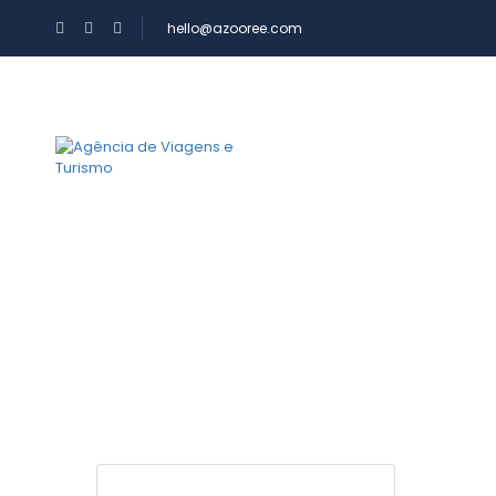
hello@azooree.com
PARA ONDE QUER IR
A AZOOREE
Resultados: Alojam