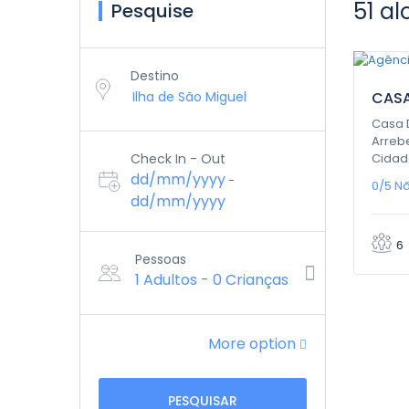
51 al
Pesquise
0,
Destino
CASA
Casa 
Arreb
Check In - Out
Cidad
dd/mm/yyyy
-
0/5
Nã
dd/mm/yyyy
6
Pessoas
1 Adultos
-
0 Crianças
More option
PESQUISAR