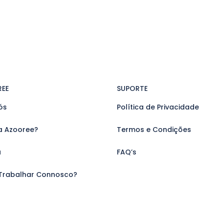
REE
SUPORTE
ós
Política de Privacidade
a Azooree?
Termos e Condições
a
FAQ’s
Trabalhar Connosco?