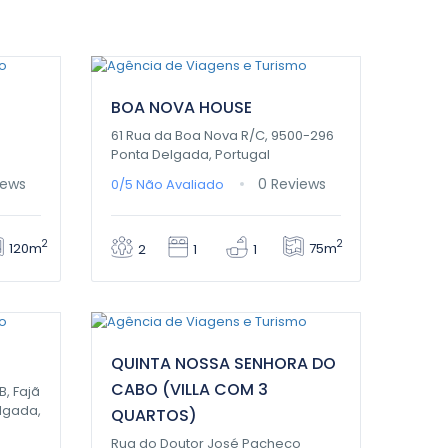
0,00€
/ 1 night(s)
BOA NOVA HOUSE
61 Rua da Boa Nova R/C, 9500-296
Ponta Delgada, Portugal
iews
0 Reviews
0/5
Não Avaliado
2
2
120m
75m
2
1
1
0,00€
/ 1 night(s)
QUINTA NOSSA SENHORA DO
CABO (VILLA COM 3
B, Fajã
lgada,
QUARTOS)
Rua do Doutor José Pacheco