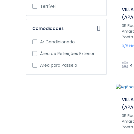
Terrível
VILL
(APA
35 Ru
Comodidades
Amaral
Ponta
Ar Condicionado
0/5
Nã
Área de Refeições Exterior
Área para Passeio
4
0,
VILL
(APA
35 Ru
Amaral
Ponta