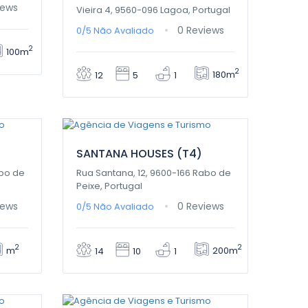
iews
Vieira 4, 9560-096 Lagoa, Portugal
0 Reviews
0/5
Não Avaliado
2
100m
2
180m
12
5
1
0,00€
/ 1 night(s)
SANTANA HOUSES (T4)
abo de
Rua Santana, 12, 9600-166 Rabo de
Peixe, Portugal
iews
0 Reviews
0/5
Não Avaliado
2
2
m
200m
14
10
1
0,00€
/ 1 night(s)