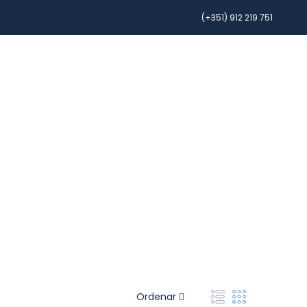
(+351) 912 219 751
ALUGUER DE CARRO
PASSAGEM AÉREA
Ordenar