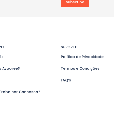
REE
SUPORTE
ós
Política de Privacidade
a Azooree?
Termos e Condições
a
FAQ’s
Trabalhar Connosco?