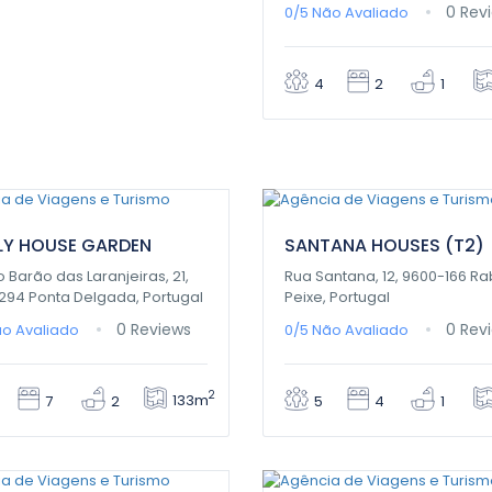
0 Rev
0/5
Não Avaliado
4
2
1
00€
0,00€
/ 1 night(s)
/ 1 night(s)
LY HOUSE GARDEN
SANTANA HOUSES (T2)
 Barão das Laranjeiras, 21,
Rua Santana, 12, 9600-166 R
294 Ponta Delgada, Portugal
Peixe, Portugal
0 Reviews
0 Rev
o Avaliado
0/5
Não Avaliado
2
133m
7
2
5
4
1
00€
0,00€
/ 1 night(s)
/ 1 night(s)