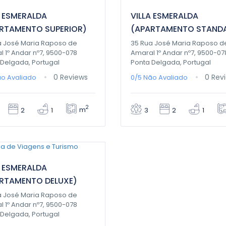
A ESMERALDA
VILLA ESMERALDA
RTAMENTO SUPERIOR)
(APARTAMENTO STAND
a José Maria Raposo de
35 Rua José Maria Raposo d
 1º Andar nº7, 9500-078
Amaral 1º Andar nº7, 9500-07
 Delgada, Portugal
Ponta Delgada, Portugal
0 Reviews
0 Rev
o Avaliado
0/5
Não Avaliado
2
m
2
1
3
2
1
00€
/ 1 night(s)
A ESMERALDA
RTAMENTO DELUXE)
a José Maria Raposo de
 1º Andar nº7, 9500-078
 Delgada, Portugal