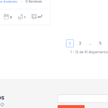
0 Reviews
o Avaliado
2
m
3
1
2
…
5
1
1 - 12 de 51 Alojament
os
 🙂