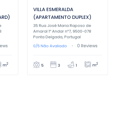
VILLA ESMERALDA
ARD)
(APARTAMENTO DUPLEX)
e
35 Rua José Maria Raposo de
8
Amaral 1º Andar nº7, 9500-078
Ponta Delgada, Portugal
iews
0 Reviews
0/5
Não Avaliado
2
2
m
m
5
3
1