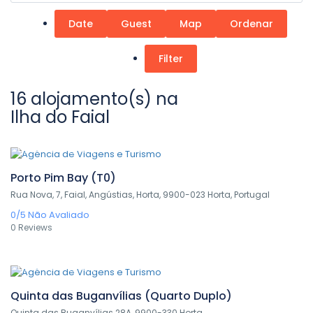
Date
Guest
Map
Ordenar
Filter
16 alojamento(s) na
Ilha do Faial
0,00€
/ 1 night(s)
Porto Pim Bay (T0)
Rua Nova, 7, Faial, Angústias, Horta, 9900-023 Horta, Portugal
0/5
Não Avaliado
0 Reviews
0,00€
/ 1 night(s)
Quinta das Buganvílias (Quarto Duplo)
Quinta das Buganvílias 28A, 9900-330 Horta